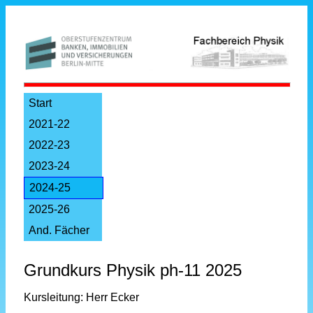
Start
2021-22
2022-23
2023-24
2024-25
2025-26
And. Fächer
Grundkurs Physik ph-11 2025
Kursleitung: Herr Ecker