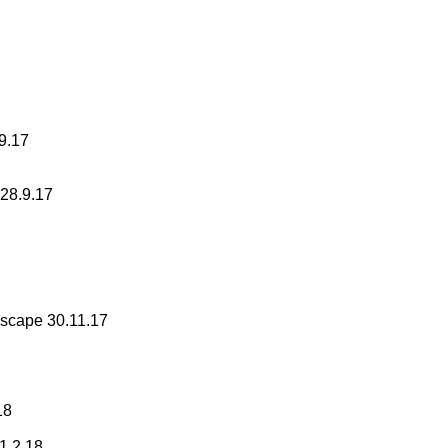
9.17
 28.9.17
kscape 30.11.17
18
1.2.18